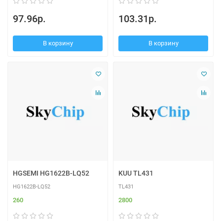
97.96р.
103.31р.
В корзину
В корзину
HGSEMI HG1622B-LQ52
KUU TL431
HG1622B-LQ52
TL431
260
2800