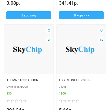
3.08р.
341.41р.
В корзину
В корзину
TI LMR51635XDDCR
HXY MOSFET 78L08
LMR51635XDDCR
78L08
330
1300