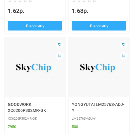
1.62р.
1.68р.
В корзину
В корзину
GOODWORK
YONGYUTAI LM2576S-ADJ-
XC6206P302MR-GK
Y
XC6206P302MR-GK
LM2576S-ADJ-Y
7950
500