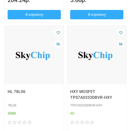
204.24р.
5.66р.
В корзину
В корзину
HL 78L06
HXY MOSFET
TPS7A0333DBVR-HXY
78L06
TPS7A0333DBVR-HXY
3300
60