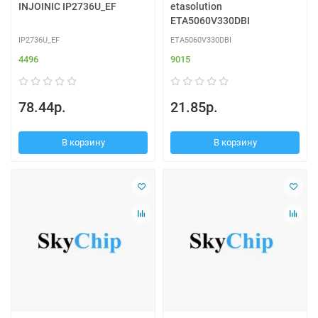
INJOINIC IP2736U_EF
etasolution
ETA5060V330DBI
IP2736U_EF
ETA5060V330DBI
4496
9015
78.44р.
21.85р.
В корзину
В корзину