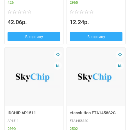
426
2965
42.06р.
12.24р.
В корзину
В корзину
IDCHIP AP1511
etasolution ETA1458S2G
AP1511
ETA1458S2G
2990
2502