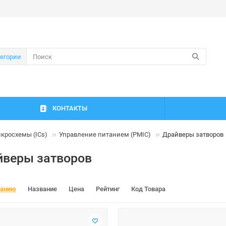
тегории
КОНТАКТЫ
кросхемы (ICs)
Управление питанием (PMIC)
Драйверы затворов
йверы затворов
чанию
Название
Цена
Рейтинг
Код Товара