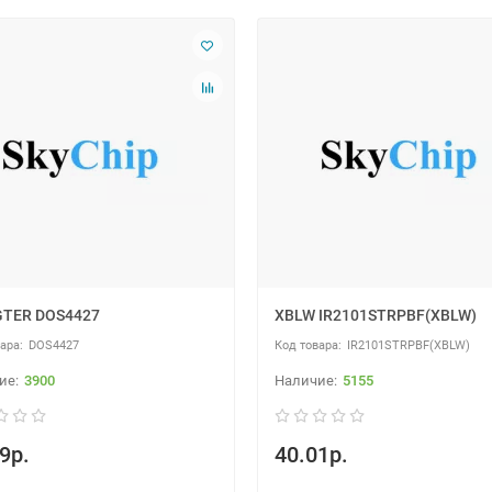
GTER DOS4427
XBLW IR2101STRPBF(XBLW)
DOS4427
IR2101STRPBF(XBLW)
3900
5155
9р.
40.01р.