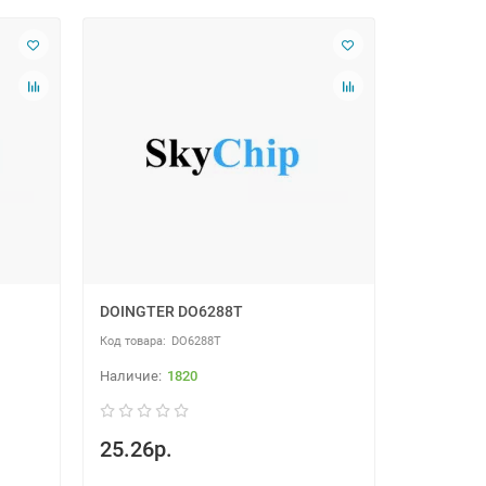
DOINGTER DO6288T
DO6288T
1820
25.26р.