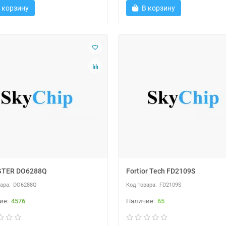
 корзину
В корзину
GTER DO6288Q
Fortior Tech FD2109S
DO6288Q
FD2109S
4576
65