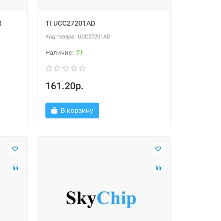
R
TI UCC27201AD
UCC27201AD
71
161.20р.
В корзину