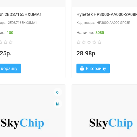
eon 2EDS7165HXUMA1
Hynetek HP3000-AA000-SP08
2EDS7165HXUMA1
HP3000-AA000-SP08R
100
3085
25р.
28.98р.
 корзину
В корзину