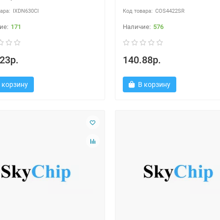
IXDN630CI
COS4422SR
171
576
23р.
140.88р.
 корзину
В корзину