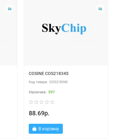
COSINE COS21834S
COS21834S
397
88.69р.
В корзину