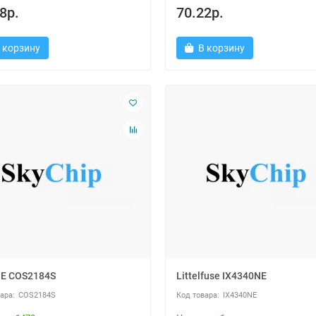
8р.
70.22р.
 корзину
В корзину
E COS2184S
Littelfuse IX4340NE
COS2184S
IX4340NE