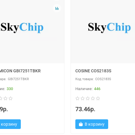
MICON GBI7251TBKR
COSINE COS2183S
GBI7251TBKR
COS2183S
330
446
9р.
73.46р.
 корзину
В корзину