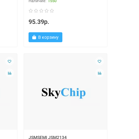
1550
95.39р.
В корзину
JSMSEMI JSM2134