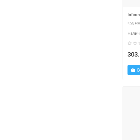
Infin
303.
В