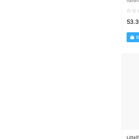
53.3
В
Litte