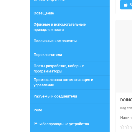
В
Освещение
Офисные и вспомогательные
принадлежности
Пассивные компоненты
Переключатели
Платы разработки, наборы и
программаторы
Промышленная автоматизация и
управление
Разъёмы и соединители
DOIN
Реле
РЧ и беспроводные устройства