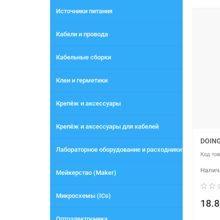
Источники питания
Кабели и провода
Кабельные сборки
Клеи и герметики
Крепёж и аксессуары
Крепёж и аксессуары для кабелей
DOIN
Лабораторное оборудование и расходники
Мейкерство (Maker)
Микросхемы (ICs)
18.8
Оптоэлектроника