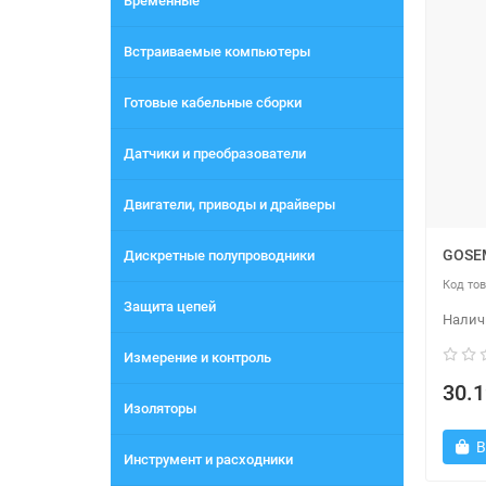
Временные
Встраиваемые компьютеры
Готовые кабельные сборки
Датчики и преобразователи
Двигатели, приводы и драйверы
GOSE
Дискретные полупроводники
Защита цепей
Измерение и контроль
30.1
Изоляторы
В
Инструмент и расходники