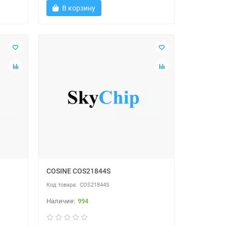
В корзину
COSINE COS21844S
COS21844S
994