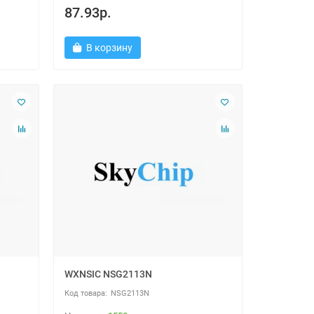
87.93р.
В корзину
WXNSIC NSG2113N
NSG2113N