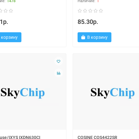
1478
1
1р.
85.30р.
 корзину
В корзину
lfuse/IXYS IXDN630CI
COSINE COS4422SR