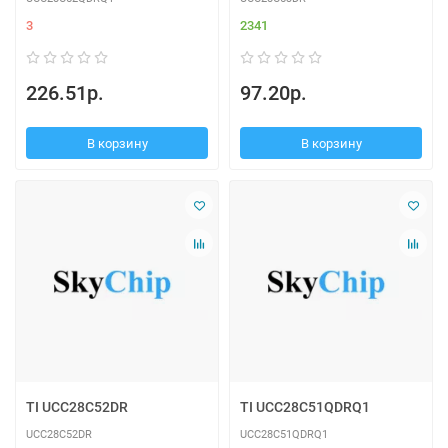
3
2341
226.51р.
97.20р.
В корзину
В корзину
TI UCC28C52DR
TI UCC28C51QDRQ1
UCC28C52DR
UCC28C51QDRQ1