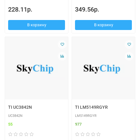
228.11р.
349.56р.
В корзину
В корзину
TI UC3842N
TI LM5149RGYR
UC3842N
LM5149RGYR
55
977