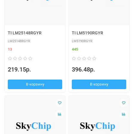
TI LM25148RGYR
TI LM5190RGYR
LM25148RGYR
LM5190RGYR
13
445
219.15р.
396.48р.
В корзину
В корзину