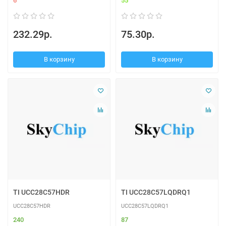
6
55
232.29р.
75.30р.
В корзину
В корзину
TI UCC28C57HDR
TI UCC28C57LQDRQ1
UCC28C57HDR
UCC28C57LQDRQ1
240
87