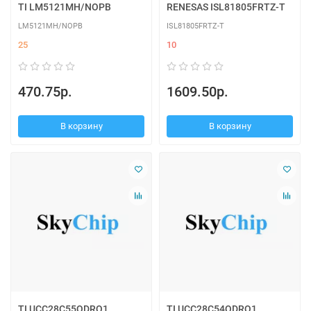
TI LM5121MH/NOPB
RENESAS ISL81805FRTZ-T
LM5121MH/NOPB
ISL81805FRTZ-T
25
10
470.75р.
1609.50р.
В корзину
В корзину
TI UCC28C55QDRQ1
TI UCC28C54QDRQ1