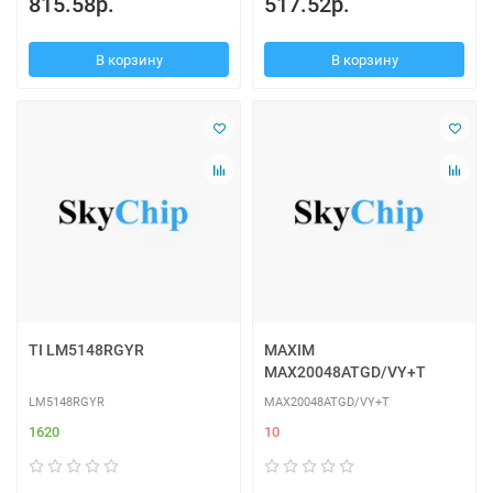
815.58р.
517.52р.
В корзину
В корзину
TI LM5148RGYR
MAXIM
MAX20048ATGD/VY+T
LM5148RGYR
MAX20048ATGD/VY+T
1620
10