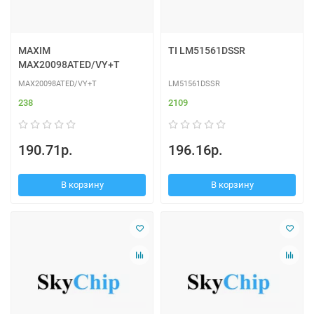
MAXIM
TI LM51561DSSR
MAX20098ATED/VY+T
MAX20098ATED/VY+T
LM51561DSSR
238
2109
190.71р.
196.16р.
В корзину
В корзину