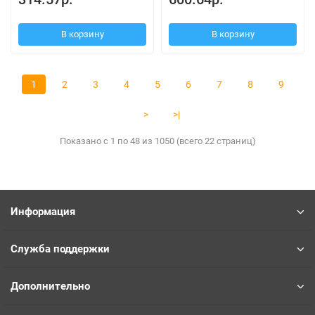
В корзину
В корзину
1
2
3
4
5
6
7
8
9
>
>|
Показано с 1 по 48 из 1050 (всего 22 страниц)
Информация
Служба поддержки
Дополнительно