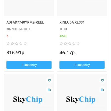
ADI AD7740YRMZ-REEL
XINLUDA XL331
AD7740YRMZ-REEL
XL331
6
4233
316.91р.
46.17р.
В корзину
В корзину