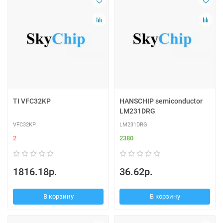
TI VFC32KP
HANSCHIP semiconductor
LM231DRG
VFC32KP
LM231DRG
2
2380
1816.18р.
36.62р.
В корзину
В корзину