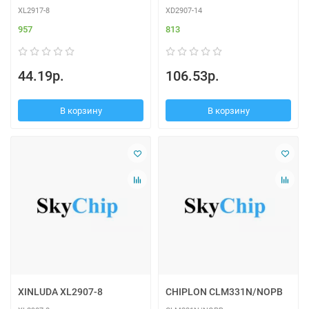
XL2917-8
XD2907-14
957
813
44.19р.
106.53р.
В корзину
В корзину
XINLUDA XL2907-8
CHIPLON CLM331N/NOPB