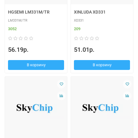
HGSEMI LM331M/TR
XINLUDA XD331
LM331M/TR
XD331
3052
209
56.19р.
51.01р.
В корзину
В корзину