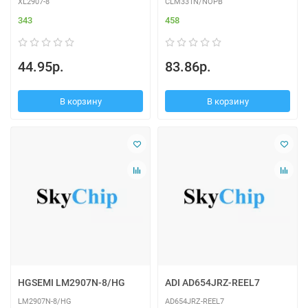
XL2907-8
CLM331N/NOPB
343
458
44.95р.
83.86р.
В корзину
В корзину
HGSEMI LM2907N-8/HG
ADI AD654JRZ-REEL7
LM2907N-8/HG
AD654JRZ-REEL7