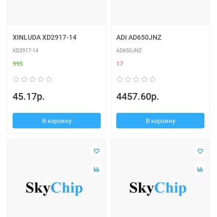
XINLUDA XD2917-14
ADI AD650JNZ
XD2917-14
AD650JNZ
995
17
45.17р.
4457.60р.
В корзину
В корзину