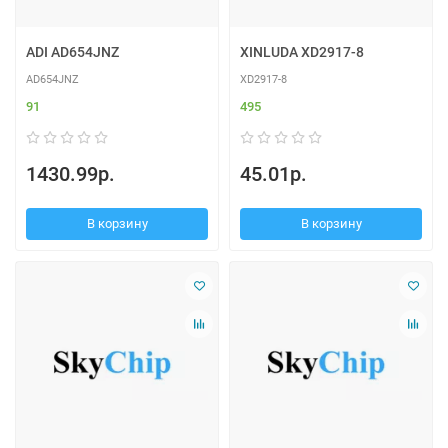
ADI AD654JNZ
XINLUDA XD2917-8
AD654JNZ
XD2917-8
91
495
1430.99р.
45.01р.
В корзину
В корзину