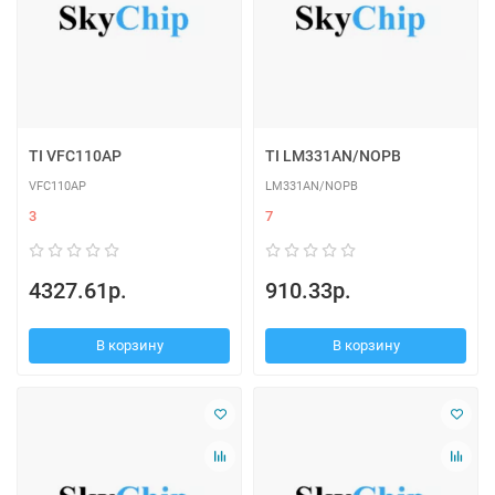
TI VFC110AP
TI LM331AN/NOPB
VFC110AP
LM331AN/NOPB
3
7
4327.61р.
910.33р.
В корзину
В корзину