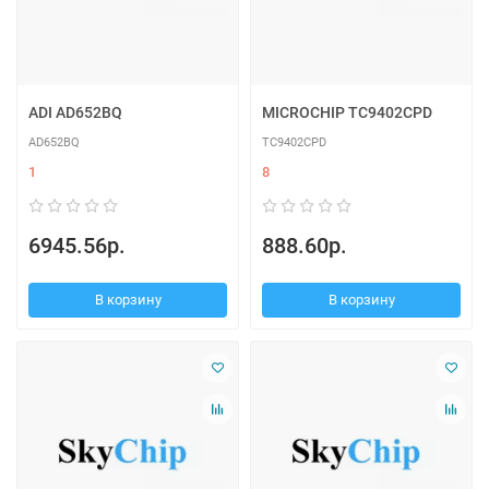
ADI AD652BQ
MICROCHIP TC9402CPD
AD652BQ
TC9402CPD
1
8
6945.56р.
888.60р.
В корзину
В корзину