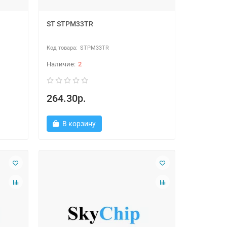
ST STPM33TR
STPM33TR
2
264.30р.
В корзину