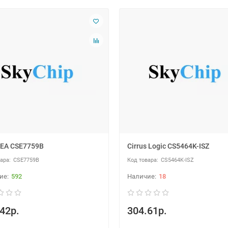
EA CSE7759B
Cirrus Logic CS5464K-ISZ
CSE7759B
CS5464K-ISZ
592
18
42р.
304.61р.