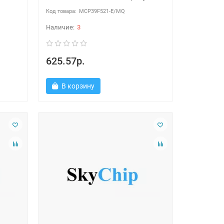
MCP39F521-E/MQ
3
625.57р.
В корзину