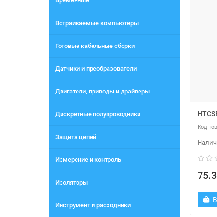
Временные
Встраиваемые компьютеры
Готовые кабельные сборки
Датчики и преобразователи
Двигатели, приводы и драйверы
HTCS
Дискретные полупроводники
Защита цепей
Измерение и контроль
75.3
Изоляторы
В
Инструмент и расходники