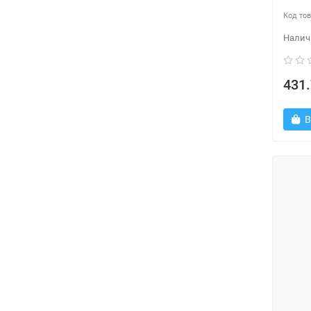
431.
В