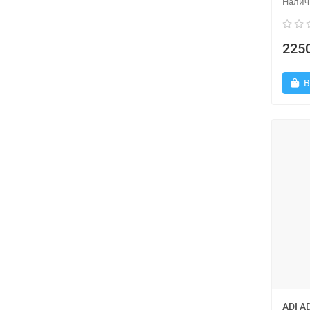
2250
В
ADI A