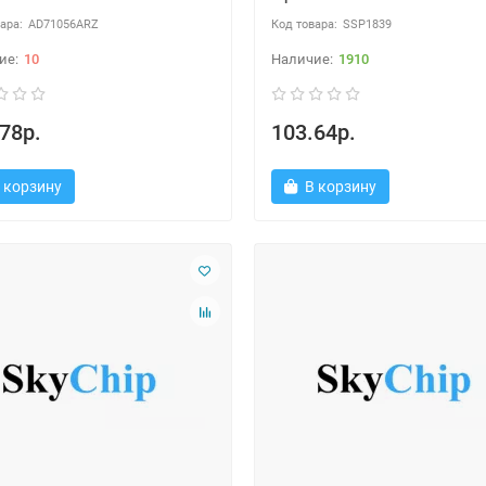
AD71056ARZ
SSP1839
10
1910
78р.
103.64р.
 корзину
В корзину