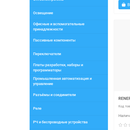
В
Освещение
Офисные и вспомогательные
принадлежности
Пассивные компоненты
Переключатели
Платы разработки, наборы и
программаторы
Промышленная автоматизация и
управление
Разъёмы и соединители
RENE
Реле
РЧ и беспроводные устройства