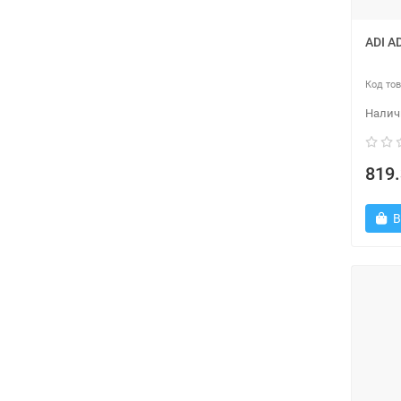
ADI A
819.
В