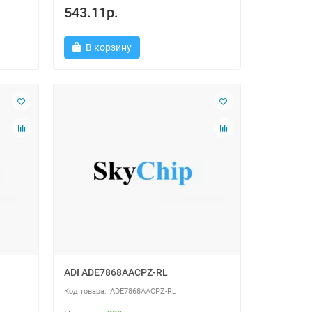
543.11р.
В корзину
ADI ADE7868AACPZ-RL
ADE7868AACPZ-RL