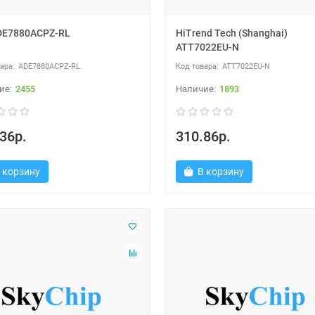
DE7880ACPZ-RL
HiTrend Tech (Shanghai)
ATT7022EU-N
ADE7880ACPZ-RL
ATT7022EU-N
2455
1893
36р.
310.86р.
 корзину
В корзину