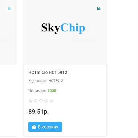
HCTmicro HCT5912
HCT5912
1000
89.51р.
В корзину