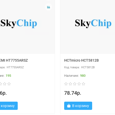
EMI HT7755ARSZ
HCTmicro HCT5812B
HT7755ARSZ
HCT5812B
195
980
6р.
78.74р.
 корзину
В корзину