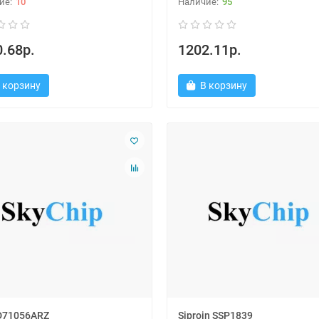
10
95
.68р.
1202.11р.
 корзину
В корзину
D71056ARZ
Siproin SSP1839