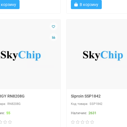
 корзину
В корзину
RGY RN8208G
Siproin SSP1842
RN8208G
SSP1842
55
2631