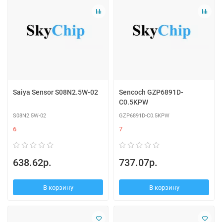
Saiya Sensor S08N2.5W-02
Sencoch GZP6891D-
C0.5KPW
S08N2.5W-02
GZP6891D-C0.5KPW
6
7
638.62р.
737.07р.
В корзину
В корзину