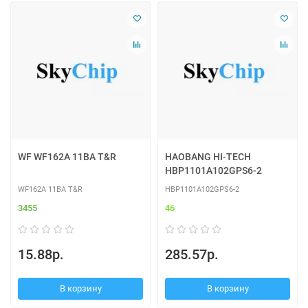
WF WF162A 11BA T&R
HAOBANG HI-TECH
HBP1101A102GPS6-2
WF162A 11BA T&R
HBP1101A102GPS6-2
3455
46
15.88р.
285.57р.
В корзину
В корзину