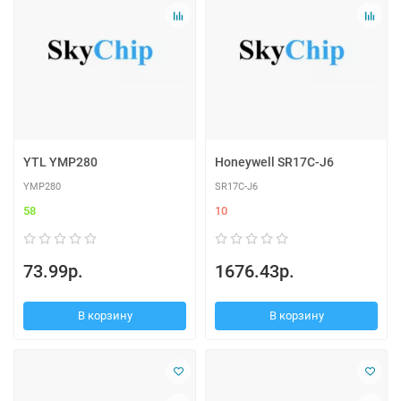
YTL YMP280
Honeywell SR17C-J6
YMP280
SR17C-J6
58
10
73.99р.
1676.43р.
В корзину
В корзину