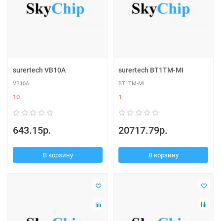
surertech VB10A
surertech BT1TM-MI
VB10A
BT1TM-MI
10
1
643.15р.
20717.79р.
В корзину
В корзину