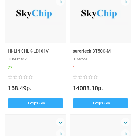
HI-LINK HLK-LD101V
surertech BT50C-MI
HLK-LD101V
BT50C-MI
77
1
168.49р.
14088.10р.
В корзину
В корзину