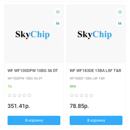
WF WF100DPW 10BG S6 DT
WF WF183DE 15BA L8F T&R
WF100DPW 10BG S6 DT
WF183DE 15BA L8F T&R
76
494
351.41р.
78.85р.
В корзину
В корзину