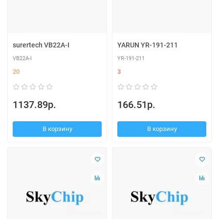
surertech VB22A-I
YARUN YR-191-211
VB22A-I
YR-191-211
20
3
1137.89р.
166.51р.
В корзину
В корзину