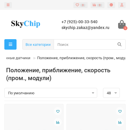
0
0
+7 (925)-00-33-540
skychip.zakaz@yandex.ru
0
Все категории
ленные датчики
Положение, приближение, скорость (пром., модули
Положение, приближение, скорость
(пром., модули)