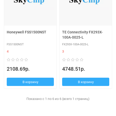
Honeywell FSS1500NST
TE Connectivity FX293X-
100A-0025-L
FSS1500NST
FX293X-100A-0025-L
4
3
2108.69р.
4748.51р.
В корзину
В корзину
Показано с 1 по 6 из 6 (всего 1 страниц)