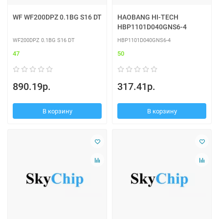
WF WF200DPZ 0.1BG S16 DT
HAOBANG HI-TECH
HBP1101D040GNS6-4
WF200DPZ 0.1BG S16 DT
HBP1101D040GNS6-4
47
50
890.19р.
317.41р.
В корзину
В корзину