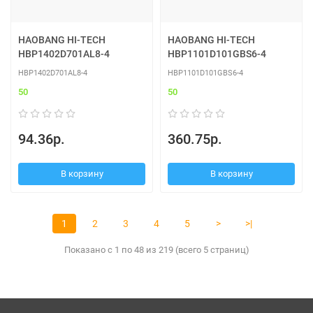
HAOBANG HI-TECH
HAOBANG HI-TECH
HBP1402D701AL8-4
HBP1101D101GBS6-4
HBP1402D701AL8-4
HBP1101D101GBS6-4
50
50
94.36р.
360.75р.
В корзину
В корзину
1
2
3
4
5
>
>|
Показано с 1 по 48 из 219 (всего 5 страниц)