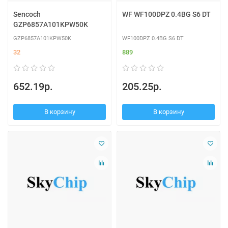
Sencoch
WF WF100DPZ 0.4BG S6 DT
GZP6857A101KPW50K
GZP6857A101KPW50K
WF100DPZ 0.4BG S6 DT
32
889
652.19р.
205.25р.
В корзину
В корзину