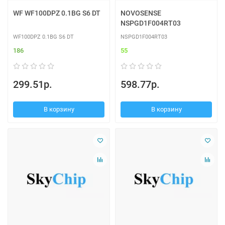
WF WF100DPZ 0.1BG S6 DT
NOVOSENSE
NSPGD1F004RT03
WF100DPZ 0.1BG S6 DT
NSPGD1F004RT03
186
55
299.51р.
598.77р.
В корзину
В корзину