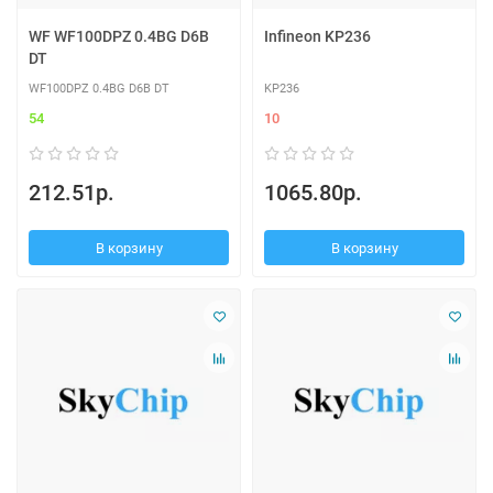
WF WF100DPZ 0.4BG D6B
Infineon KP236
DT
WF100DPZ 0.4BG D6B DT
KP236
54
10
212.51р.
1065.80р.
В корзину
В корзину