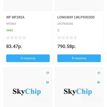
WF WF282A
LONGWAY LWLP5002DD
WF282A
LWLP5002DD
3443
2
83.47р.
790.58р.
В корзину
В корзину