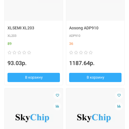
XLSEMI XL203
Aosong ADP910
XL203
ADP910
89
36
93.03р.
1187.64р.
В корзину
В корзину