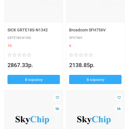
SICK GRTE18S-N1342
Broadcom SFH756V
GRTE18S-N1342
SFH756V
10
6
2867.33р.
2138.85р.
В корзину
В корзину