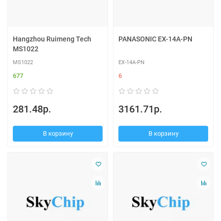
Hangzhou Ruimeng Tech
PANASONIC EX-14A-PN
MS1022
MS1022
EX-14A-PN
677
6
281.48р.
3161.71р.
В корзину
В корзину