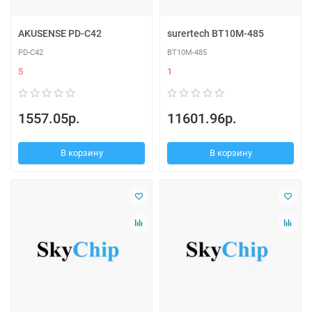
AKUSENSE PD-C42
surertech BT10M-485
PD-C42
BT10M-485
5
1
1557.05р.
11601.96р.
В корзину
В корзину