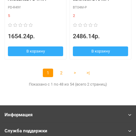
PD-R49Y
BT04M-P
5
2
1654.24р.
2486.14р.
В корзину
В корзину
1
2
>
>|
Показано с 1 по 48 из 54 (всего 2 страниц)
Информация
Служба поддержки