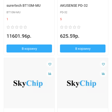
surertech BT10M-MU
AKUSENSE PD-32
BT10M-MU
PD-32
1
5
11601.96р.
625.59р.
В корзину
В корзину