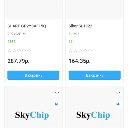
SHARP GP2Y0AF15Q
Slkor SL1922
GP2Y0AF15Q
SL1922
2335
114
287.79р.
164.35р.
В корзину
В корзину