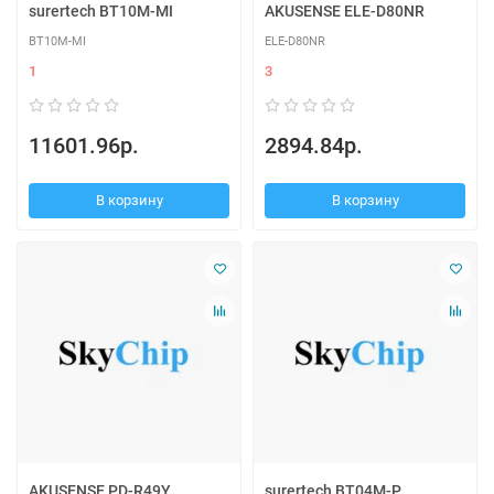
surertech BT10M-MI
AKUSENSE ELE-D80NR
BT10M-MI
ELE-D80NR
1
3
11601.96р.
2894.84р.
В корзину
В корзину
AKUSENSE PD-R49Y
surertech BT04M-P