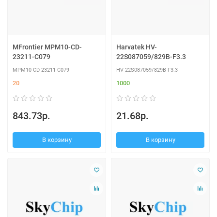
MFrontier MPM10-CD-
Harvatek HV-
23211-C079
22S087059/829B-F3.3
MPM10-CD-23211-C079
HV-22S087059/829B-F3.3
20
1000
843.73р.
21.68р.
В корзину
В корзину