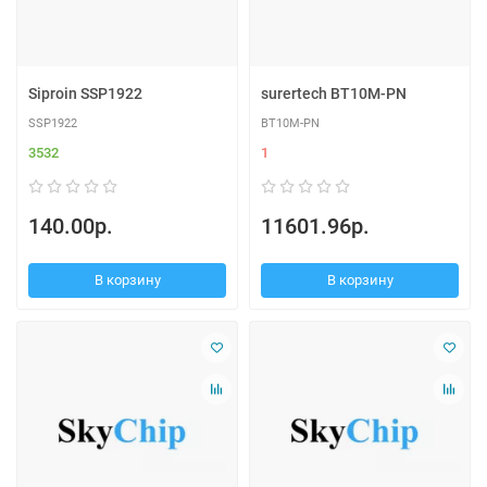
Siproin SSP1922
surertech BT10M-PN
SSP1922
BT10M-PN
3532
1
140.00р.
11601.96р.
В корзину
В корзину