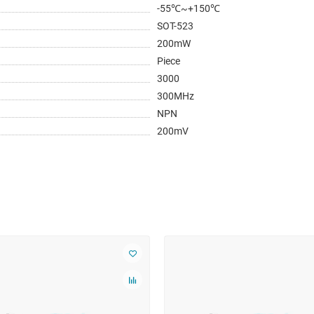
-55℃~+150℃
SOT-523
200mW
Piece
3000
300MHz
NPN
200mV