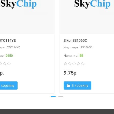
 DTC114YE
Slkor SS1060C
DTC114YE
SS1060C
2650
55
р.
9.75р.
 корзину
В корзину