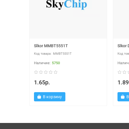
Slkor MMBT5551T
Slkor
MMBT5551T
5750
1.65р.
1.89
В корзину
В