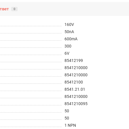
твет
0
160V
50nA
600mA
300
6V
85412199
8541210000
8541210000
85412100
8541.21.01
8541210000
8541210095
50
50
1 NPN