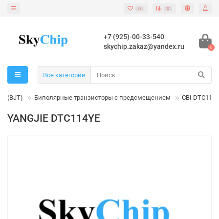
0
0
+7 (925)-00-33-540
skychip.zakaz@yandex.ru
0
Все категории
ы (BJT)
Биполярные транзисторы с предсмещением
CBI DTC114
YANGJIE DTC114YE