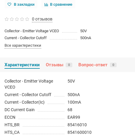
В закладки
В сравнение
0 отзывов
Collector - Emitter Voltage VCEO
50V
Current - Collector Cutoff
500nA
Все характеристики
Характеристики
Отзывы
Вопрос-ответ
0
0
Collector - Emitter Voltage
50V
VCEO
Current - Collector Cutoff
500nA
Current - Collector(Ic)
100mA
DC Current Gain
68
ECCN
EAR99
HTS_BR
85416010
HTS_CA
8541600010