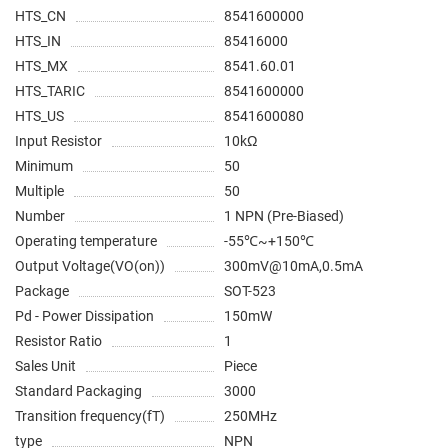
HTS_CN
8541600000
HTS_IN
85416000
HTS_MX
8541.60.01
HTS_TARIC
8541600000
HTS_US
8541600080
Input Resistor
10kΩ
Minimum
50
Multiple
50
Number
1 NPN (Pre-Biased)
Operating temperature
-55℃~+150℃
Output Voltage(VO(on))
300mV@10mA,0.5mA
Package
SOT-523
Pd - Power Dissipation
150mW
Resistor Ratio
1
Sales Unit
Piece
Standard Packaging
3000
Transition frequency(fT)
250MHz
type
NPN