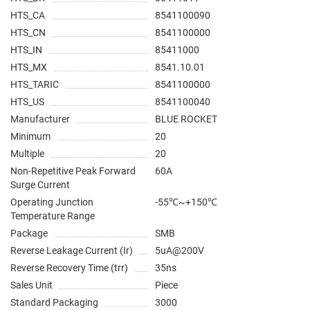
HTS_CA
8541100090
HTS_CN
8541100000
HTS_IN
85411000
HTS_MX
8541.10.01
HTS_TARIC
8541100000
HTS_US
8541100040
Manufacturer
BLUE ROCKET
Minimum
20
Multiple
20
Non-Repetitive Peak Forward
60A
Surge Current
Operating Junction
-55℃~+150℃
Temperature Range
Package
SMB
Reverse Leakage Current (Ir)
5uA@200V
Reverse Recovery Time (trr)
35ns
Sales Unit
Piece
Standard Packaging
3000