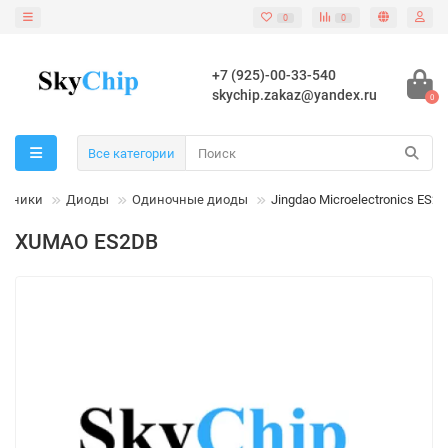
0
0
+7 (925)-00-33-540
skychip.zakaz@yandex.ru
0
Все категории
одники
Диоды
Одиночные диоды
Jingdao Microelectronics ES2
XUMAO ES2DB