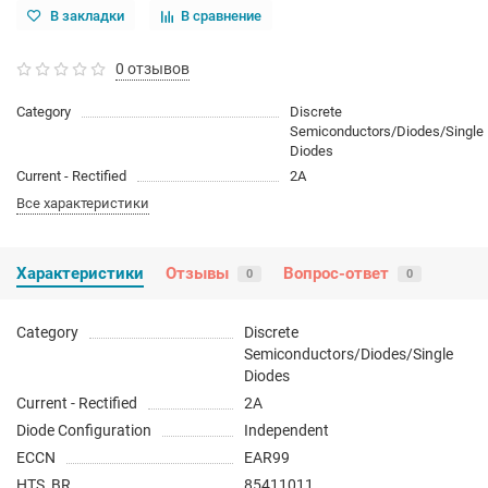
В закладки
В сравнение
0 отзывов
Category
Discrete
Semiconductors/Diodes/Single
Diodes
Current - Rectified
2A
Все характеристики
Характеристики
Отзывы
Вопрос-ответ
0
0
Category
Discrete
Semiconductors/Diodes/Single
Diodes
Current - Rectified
2A
Diode Configuration
Independent
ECCN
EAR99
HTS_BR
85411011