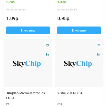
14600
24100
1.09р.
0.95р.
В корзину
В корзину
Jingdao Microelectronics
YONGYUTAI K34
ES1J
ES1J
K34