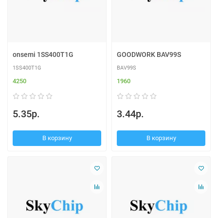
onsemi 1SS400T1G
GOODWORK BAV99S
1SS400T1G
BAV99S
4250
1960
5.35р.
3.44р.
В корзину
В корзину