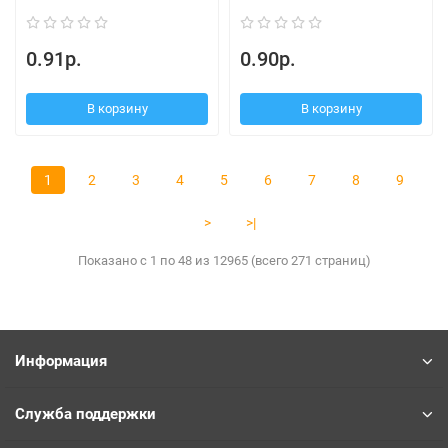
0.91р.
0.90р.
В корзину
В корзину
1
2
3
4
5
6
7
8
9
>
>|
Показано с 1 по 48 из 12965 (всего 271 страниц)
Информация
Служба поддержки