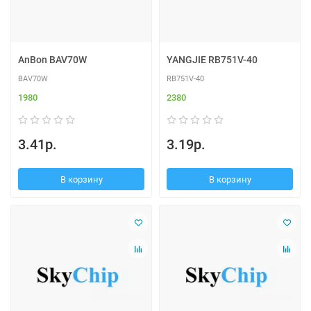
AnBon BAV70W
YANGJIE RB751V-40
BAV70W
RB751V-40
1980
2380
3.41р.
3.19р.
В корзину
В корзину