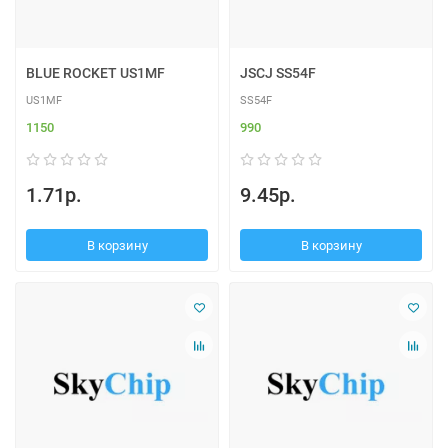
BLUE ROCKET US1MF
JSCJ SS54F
US1MF
SS54F
1150
990
1.71р.
9.45р.
В корзину
В корзину