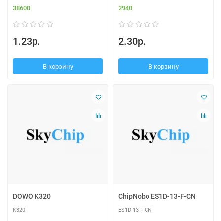
38600
2940
1.23р.
2.30р.
В корзину
В корзину
DOWO K320
ChipNobo ES1D-13-F-CN
K320
ES1D-13-F-CN