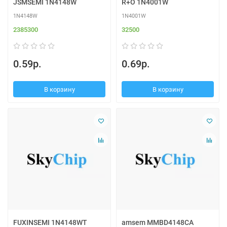
JSMSEMI 1N4148W
R+O 1N4001W
1N4148W
1N4001W
2385300
32500
0.59р.
0.69р.
В корзину
В корзину
FUXINSEMI 1N4148WT
amsem MMBD4148CA