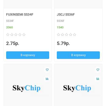
FUXINSEMI SS34F
JSCJ SS36F
SS34F
SS36F
2060
1540
2.75р.
5.79р.
В корзину
В корзину