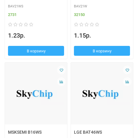
BAV21WS
BAV21W
2731
32150
1.23р.
1.15р.
В корзину
В корзину
MSKSEMI B16WS
LGE BAT46WS