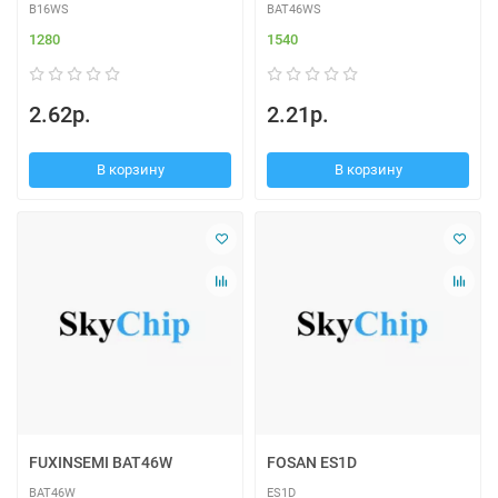
B16WS
BAT46WS
1280
1540
2.62р.
2.21р.
В корзину
В корзину
FUXINSEMI BAT46W
FOSAN ES1D
BAT46W
ES1D