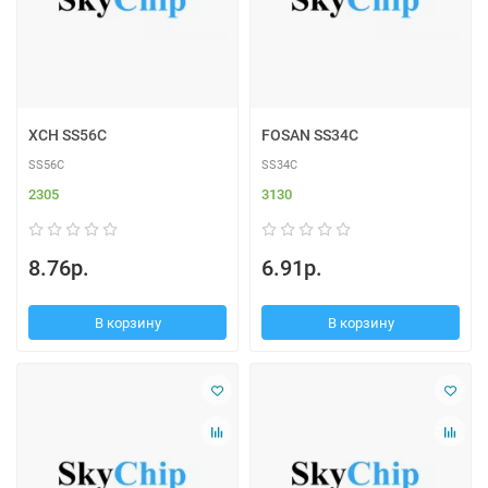
XCH SS56C
FOSAN SS34C
SS56C
SS34C
2305
3130
8.76р.
6.91р.
В корзину
В корзину