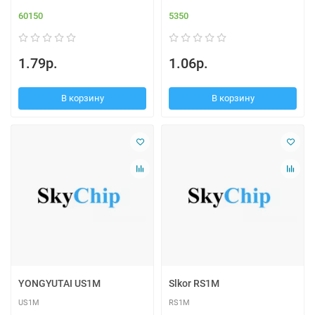
60150
5350
1.79р.
1.06р.
В корзину
В корзину
YONGYUTAI US1M
Slkor RS1M
US1M
RS1M