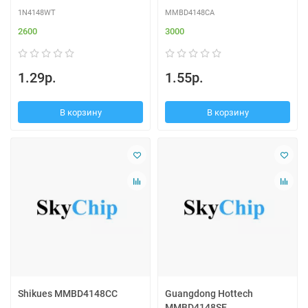
1N4148WT
MMBD4148CA
2600
3000
1.29р.
1.55р.
В корзину
В корзину
Shikues MMBD4148CC
Guangdong Hottech
MMBD4148SE