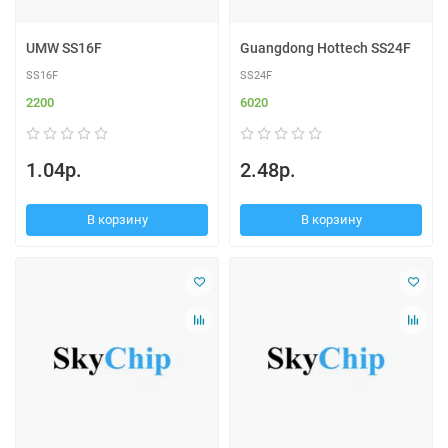
UMW SS16F
Guangdong Hottech SS24F
SS16F
SS24F
2200
6020
1.04р.
2.48р.
В корзину
В корзину