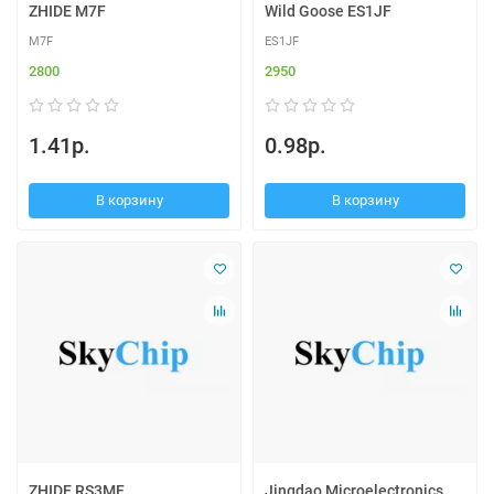
ZHIDE M7F
Wild Goose ES1JF
M7F
ES1JF
2800
2950
1.41р.
0.98р.
В корзину
В корзину
ZHIDE RS3MF
Jingdao Microelectronics