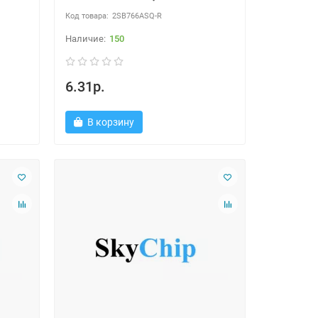
2SB766ASQ-R
150
6.31р.
В корзину