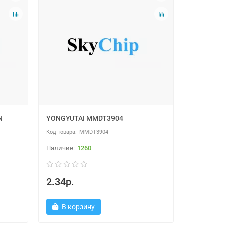
N
YONGYUTAI MMDT3904
MMDT3904
1260
2.34р.
В корзину