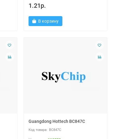
1.21р.
В корзину
Guangdong Hottech BC847C
BC847C