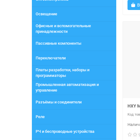
В
Освещение
Офисные и вспомогательные
принадлежности
Пассивные компоненты
Переключатели
Платы разработки, наборы и
программаторы
Промышленная автоматизация и
управление
Разъёмы и соединители
HXY 
Реле
РЧ и беспроводные устройства