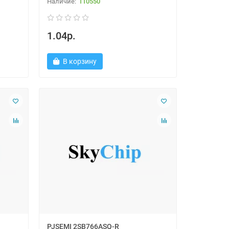
110550
1.04р.
В корзину
PJSEMI 2SB766ASQ-R