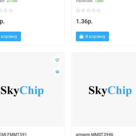
27700
1300
р.
1.36р.
 корзину
В корзину
EMI FMMT591
amsem MMDT3946