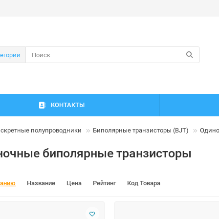
тегории
КОНТАКТЫ
скретные полупроводники
Биполярные транзисторы (BJT)
Одино
ночные биполярные транзисторы
чанию
Название
Цена
Рейтинг
Код Товара