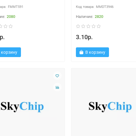
FMMT591
MMDT3946
2080
2820
р.
3.10р.
 корзину
В корзину