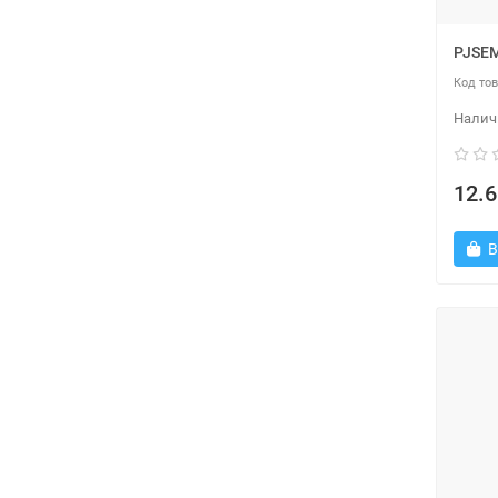
PJSEM
12.6
В