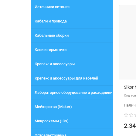
Источники питания
Кабели и провода
Кабельные сборки
Клеи и герметики
Крепёж и аксессуары
Крепёж и аксессуары для кабелей
Slkor
Лабораторное оборудование и расходники
Мейкерство (Maker)
Микросхемы (ICs)
2.34
Оптоэлектроника