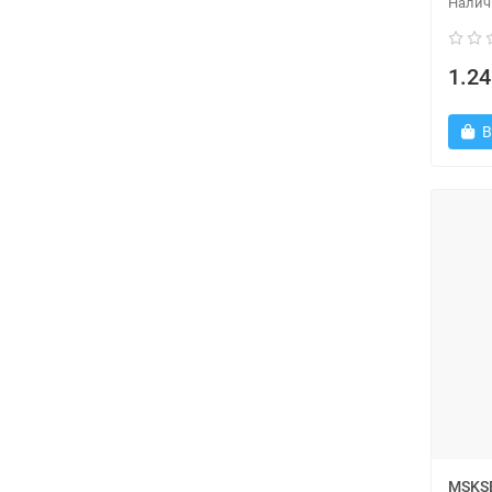
1.24
В
MSKS