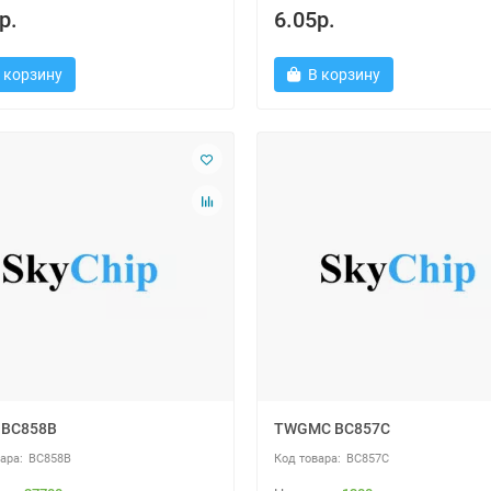
р.
6.05р.
 корзину
В корзину
 BC858B
TWGMC BC857C
BC858B
BC857C