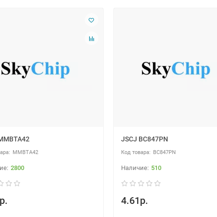
 MMBTA42
JSCJ BC847PN
MMBTA42
BC847PN
2800
510
р.
4.61р.