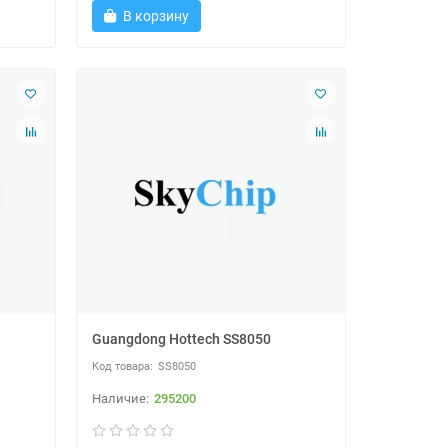
В корзину
Guangdong Hottech SS8050
SS8050
295200