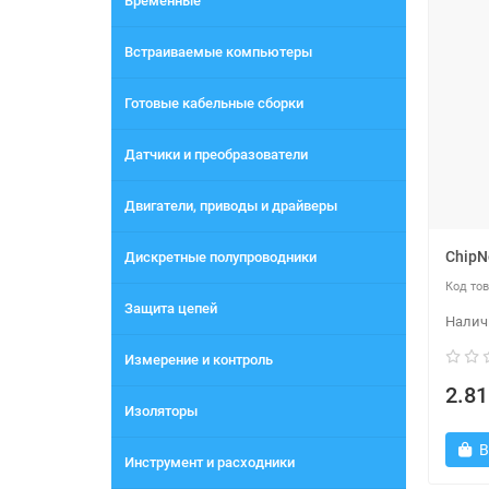
Временные
Встраиваемые компьютеры
Готовые кабельные сборки
Датчики и преобразователи
Двигатели, приводы и драйверы
ChipN
Дискретные полупроводники
Защита цепей
Измерение и контроль
2.81
Изоляторы
В
Инструмент и расходники