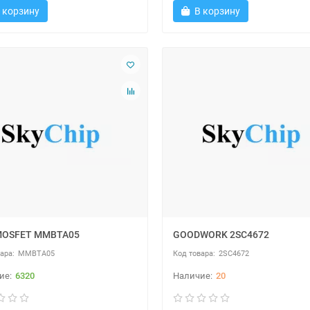
 корзину
В корзину
MOSFET MMBTA05
GOODWORK 2SC4672
MMBTA05
2SC4672
6320
20