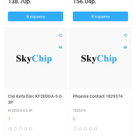
138.70р.
156.04р.
В корзину
В корзину
Cixi Kefa Elec KF2EDGA-5.0-
Phoenix Contact 1829374
3P
KF2EDGA-5.0-3P
1829374
7
2