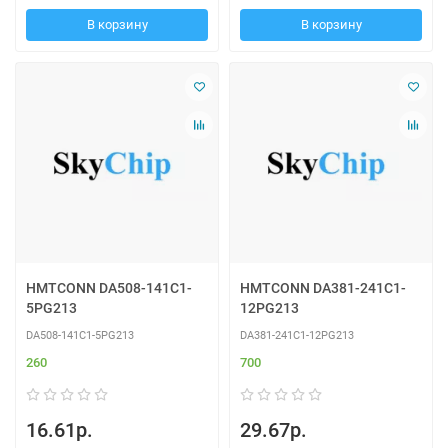
В корзину
В корзину
HMTCONN DA508-141C1-
HMTCONN DA381-241C1-
5PG213
12PG213
DA508-141C1-5PG213
DA381-241C1-12PG213
260
700
16.61р.
29.67р.