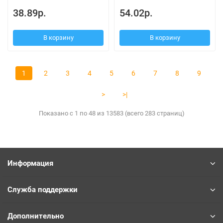
38.89р.
54.02р.
В корзину
В корзину
1
2
3
4
5
6
7
8
9
>
>|
Показано с 1 по 48 из 13583 (всего 283 страниц)
Информация
Служба поддержки
Дополнительно