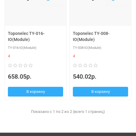
Toponelec TY-016-
Toponelec TY-008-
IO(Module)
IO(Module)
TY-016-IO(Module)
TY-008-IO(Module)
4
4
658.05р.
540.02р.
В корзину
В корзину
Показано с 1 по 2 из 2 (всего 1 страниц)