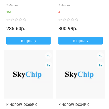
2In5out-A
2In8out-A
151
4
235.60р.
300.99р.
В корзину
В корзину
KINGPOW IDC60P-C
KINGPOW IDC34P-C