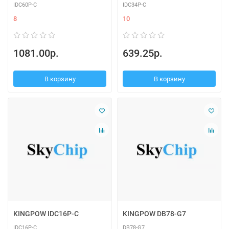
IDC60P-C
IDC34P-C
8
10
1081.00р.
639.25р.
В корзину
В корзину
KINGPOW IDC16P-C
KINGPOW DB78-G7
IDC16P-C
DB78-G7