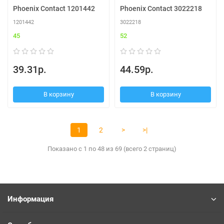
Phoenix Contact 1201442
Phoenix Contact 3022218
1201442
3022218
45
52
39.31р.
44.59р.
В корзину
В корзину
1
2
>
>|
Показано с 1 по 48 из 69 (всего 2 страниц)
Информация