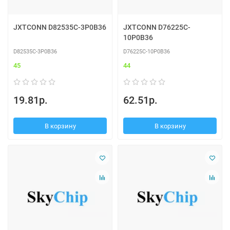
JXTCONN D82535C-3P0B36
JXTCONN D76225C-
10P0B36
D82535C-3P0B36
D76225C-10P0B36
45
44
19.81р.
62.51р.
В корзину
В корзину