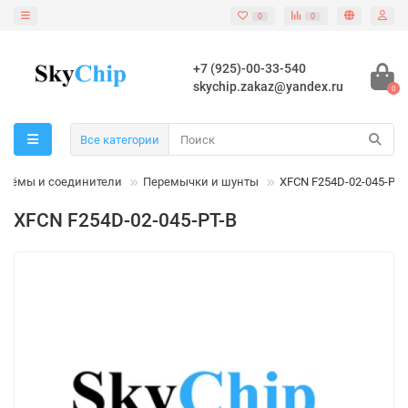
0
0
+7 (925)-00-33-540
skychip.zakaz@yandex.ru
0
Все категории
зъёмы и соединители
Перемычки и шунты
XFCN F254D-02-045-PT-
XFCN F254D-02-045-PT-B