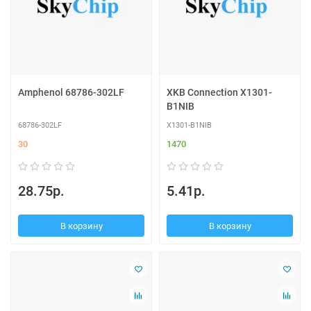
Amphenol 68786-302LF
XKB Connection X1301-
B1NIB
68786-302LF
X1301-B1NIB
30
1470
28.75р.
5.41р.
В корзину
В корзину