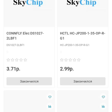
CONNFLY Elec DS1027-
HCTL HC-JP200-1-35-OP-R-
2LBF1
G1
DS1027-2LBF1
HC-JP200-1-35-OP-R-G1
0
0
3.71р.
2.99р.
Закончился
Закончился