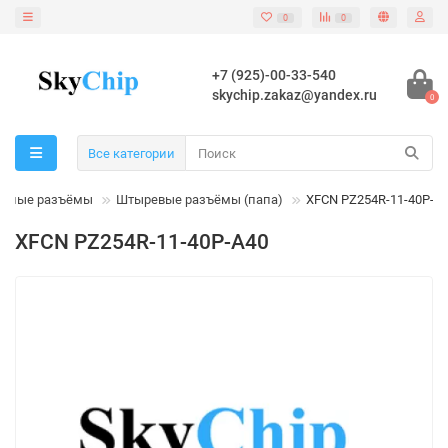
0
0
+7 (925)-00-33-540
skychip.zakaz@yandex.ru
0
Все категории
льные разъёмы
Штыревые разъёмы (папа)
XFCN PZ254R-11-40P-A
XFCN PZ254R-11-40P-A40