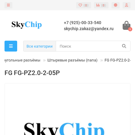
0
0
+7 (925)-00-33-540
skychip.zakaz@yandex.ru
0
Все категории
моугольные разъёмы
Штыревые разъёмы (папа)
FG FG-PZ2.0-2-0
FG FG-PZ2.0-2-05P