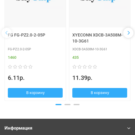
FG FG-PZ2.0-2-05P
XYECONN XDCB-3A508M-
10-3G61
FG-PZ2.0-2-05P
XDCB-3A508M-10-3G61
1460
435
6.11р.
11.39р.
В корзину
В корзину
Информация