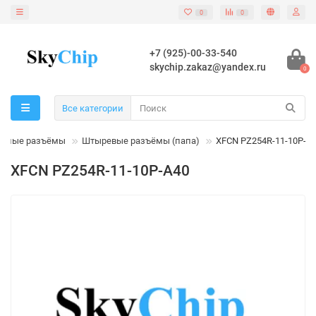
0
0
+7 (925)-00-33-540
skychip.zakaz@yandex.ru
0
Все категории
льные разъёмы
Штыревые разъёмы (папа)
XFCN PZ254R-11-10P-A
XFCN PZ254R-11-10P-A40