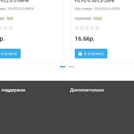
-PZ2.0-2-04PW
FG FG-0.5S-LS-20PB
FG-PZ2.0-2-04PW
FG-0.5S-LS-20PB
500
2620
р.
16.66р.
 корзину
В корзину
 поддержки
Дополнительно