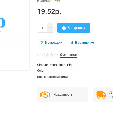
4795
19.52р.
В корзину
В закладки
В сравнение
0 отзывов
Circluar Pins/Square Pins
Color
Все характеристики
До
Надежность
Ро