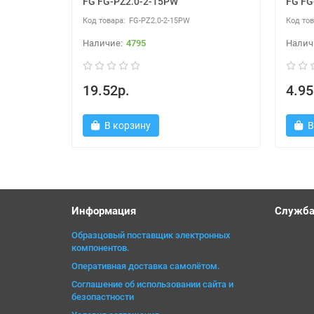
FG FG-PZ2.0-2-15PW
FG FG
FG-PZ2.0-2-15PW
4795
19.52р.
4.95
В корзину
В
Информация
Служба
Образцовый поставщик электронных
компонентов.
Оперативная доставка самолётом.
Соглашение об использовании сайта и
безопастности