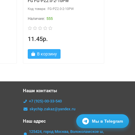
FG FG-PZ2.0-2-10PW
FG FG-PZ2
FG-PZ2.0-2-10PW
555
11.45р.
11.35р
В корзину
В ко
Наши контакты
+7 (925)-00-33-540
skychip.zakaz@yandex.ru
Наш адрес
Мы в Telegram
125424, город Москва, Волоколамское ш,