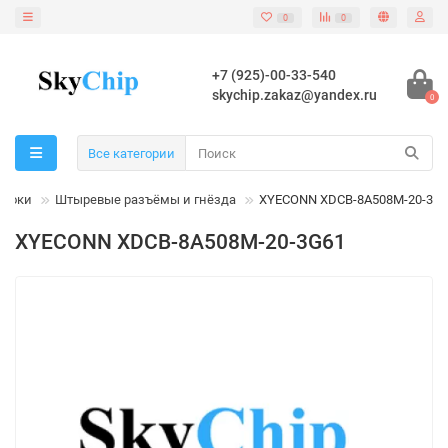
0
0
+7 (925)-00-33-540
skychip.zakaz@yandex.ru
0
Все категории
блоки
Штыревые разъёмы и гнёзда
XYECONN XDCB-8A508M-20-3G
XYECONN XDCB-8A508M-20-3G61