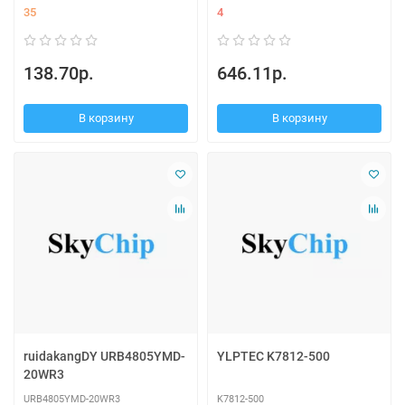
35
4
138.70р.
646.11р.
В корзину
В корзину
ruidakangDY URB4805YMD-
YLPTEC K7812-500
20WR3
URB4805YMD-20WR3
K7812-500