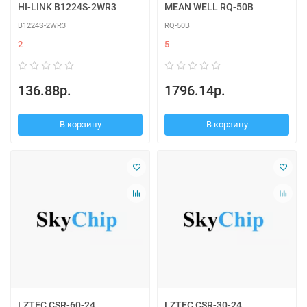
HI-LINK B1224S-2WR3
MEAN WELL RQ-50B
B1224S-2WR3
RQ-50B
2
5
136.88р.
1796.14р.
В корзину
В корзину
LZTEC CSR-60-24
LZTEC CSR-30-24