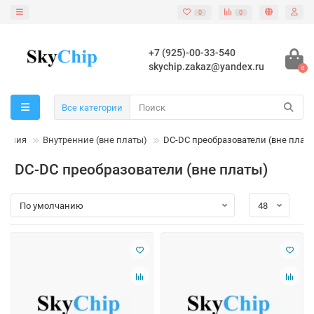
0
0
+7 (925)-00-33-540
skychip.zakaz@yandex.ru
0
Все категории
итания
Внутренние (вне платы)
DC-DC преобразователи (вне плат
DC-DC преобразователи (вне платы)