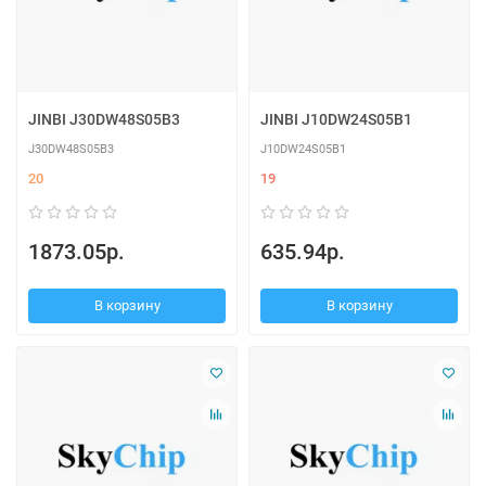
JINBI J30DW48S05B3
JINBI J10DW24S05B1
J30DW48S05B3
J10DW24S05B1
20
19
1873.05р.
635.94р.
В корзину
В корзину