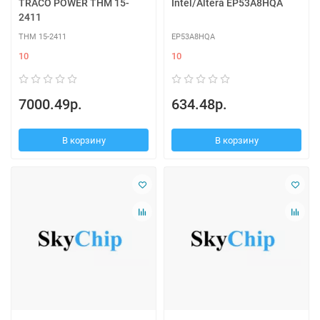
TRACO POWER THM 15-
Intel/Altera EP53A8HQA
2411
THM 15-2411
EP53A8HQA
10
10
7000.49р.
634.48р.
В корзину
В корзину