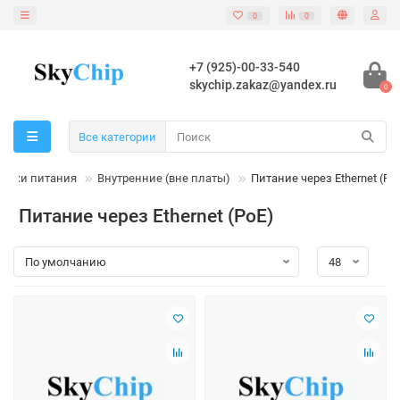
0
0
+7 (925)-00-33-540
skychip.zakaz@yandex.ru
0
Все категории
ники питания
Внутренние (вне платы)
Питание через Ethernet (Po
Питание через Ethernet (PoE)