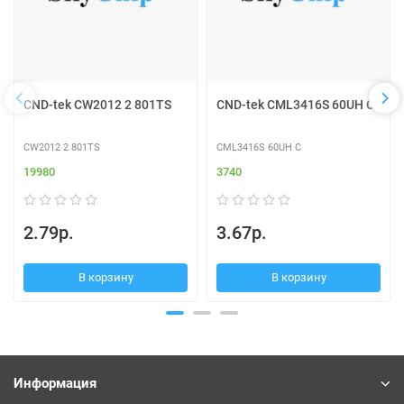
CND-tek CW2012 2 801TS
CND-tek CML3416S 60UH C
CW2012 2 801TS
CML3416S 60UH C
19980
3740
2.79р.
3.67р.
В корзину
В корзину
Информация