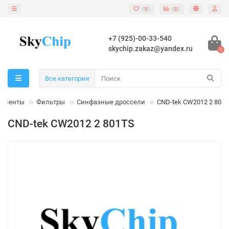
0
0
+7 (925)-00-33-540
skychip.zakaz@yandex.ru
0
Все категории
поненты
Фильтры
Синфазные дроссели
CND-tek CW2012 2 801
CND-tek CW2012 2 801TS