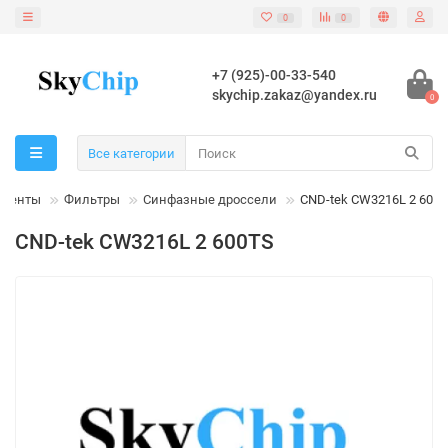
0
0
+7 (925)-00-33-540
skychip.zakaz@yandex.ru
0
Все категории
оненты
Фильтры
Синфазные дроссели
CND-tek CW3216L 2 600
CND-tek CW3216L 2 600TS