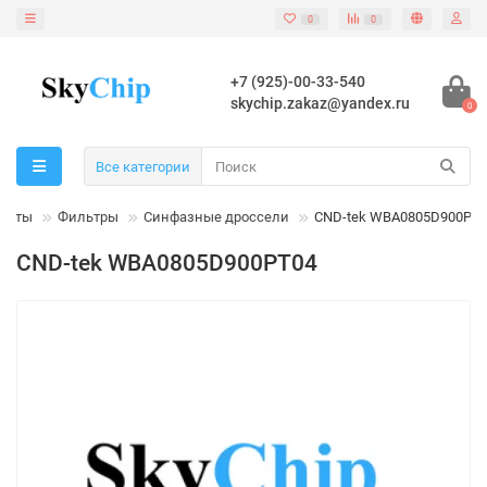
0
0
+7 (925)-00-33-540
skychip.zakaz@yandex.ru
0
Все категории
енты
Фильтры
Синфазные дроссели
CND-tek WBA0805D900PT
CND-tek WBA0805D900PT04