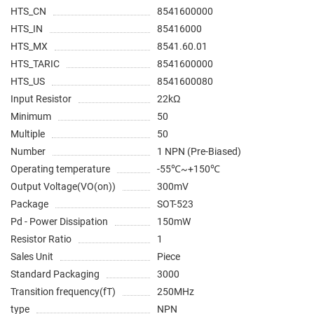
HTS_CN
8541600000
HTS_IN
85416000
HTS_MX
8541.60.01
HTS_TARIC
8541600000
HTS_US
8541600080
Input Resistor
22kΩ
Minimum
50
Multiple
50
Number
1 NPN (Pre-Biased)
Operating temperature
-55℃~+150℃
Output Voltage(VO(on))
300mV
Package
SOT-523
Pd - Power Dissipation
150mW
Resistor Ratio
1
Sales Unit
Piece
Standard Packaging
3000
Transition frequency(fT)
250MHz
type
NPN