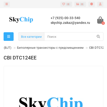
0
0
+7 (925)-00-33-540
skychip.zakaz@yandex.ru
0
Все категории
ы (BJT)
Биполярные транзисторы с предсмещением
CBI DTC124
CBI DTC124EE