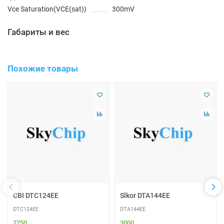
Vce Saturation(VCE(sat))
300mV
Габариты и вес
Похожие товары
CBI DTC124EE
Slkor DTA144EE
DTC124EE
DTA144EE
2750
3000