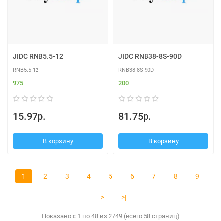
JIDC RNB5.5-12
JIDC RNB38-8S-90D
RNB5.5-12
RNB38-8S-90D
975
200
15.97р.
81.75р.
В корзину
В корзину
1
2
3
4
5
6
7
8
9
>
>|
Показано с 1 по 48 из 2749 (всего 58 страниц)