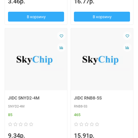
3.46р.
16.77р.
В корзину
В корзину
JIDC SNYD2-4M
JIDC RNB8-5S
SNYD2-4M
RNB8-5S
85
465
9.34р.
15.91р.