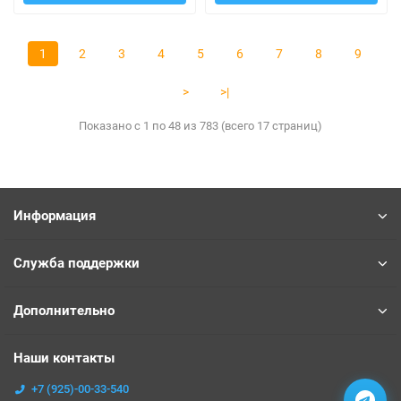
1
2
3
4
5
6
7
8
9
>
>|
Показано с 1 по 48 из 783 (всего 17 страниц)
Информация
Служба поддержки
Дополнительно
Наши контакты
+7 (925)-00-33-540