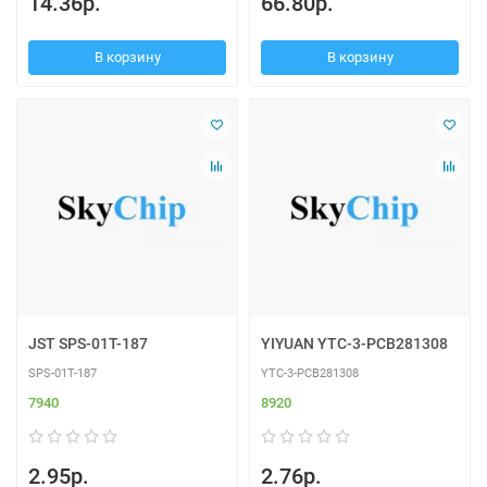
14.36р.
66.80р.
В корзину
В корзину
JST SPS-01T-187
YIYUAN YTC-3-PCB281308
SPS-01T-187
YTC-3-PCB281308
7940
8920
2.95р.
2.76р.