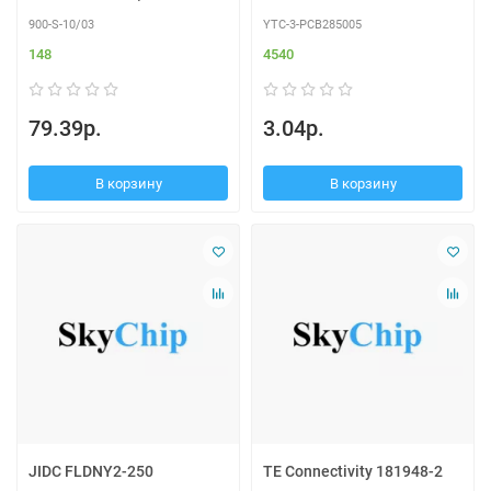
900-S-10/03
YTC-3-PCB285005
148
4540
79.39р.
3.04р.
В корзину
В корзину
JIDC FLDNY2-250
TE Connectivity 181948-2