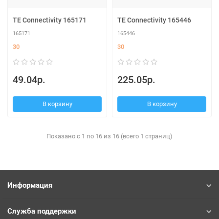
TE Connectivity 165171
TE Connectivity 165446
165171
165446
30
30
49.04р.
225.05р.
В корзину
В корзину
Показано с 1 по 16 из 16 (всего 1 страниц)
Информация
Служба поддержки