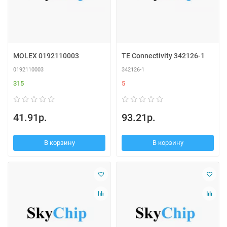
MOLEX 0192110003
TE Connectivity 342126-1
0192110003
342126-1
315
5
41.91р.
93.21р.
В корзину
В корзину