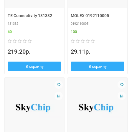
TE Connectivity 131332
MOLEX 0192110005
131332
0192110005
60
100
219.20р.
29.11р.
В корзину
В корзину