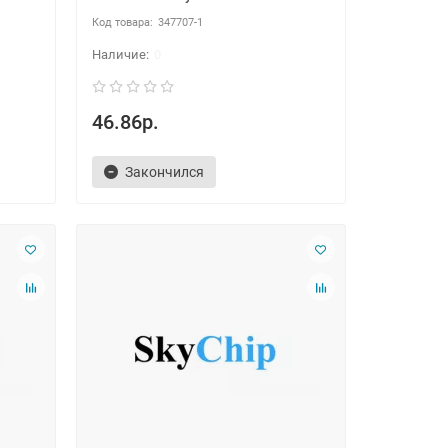
347707-1
0
46.86р.
Закончился