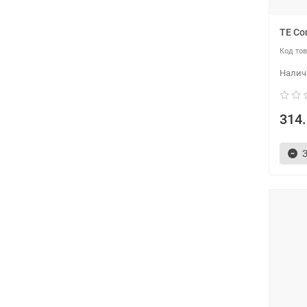
TE Co
314.