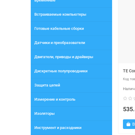
Временные
Встраиваемые компьютеры
Готовые кабельные сборки
Датчики и преобразователи
Двигатели, приводы и драйверы
TE Co
Дискретные полупроводники
Защита цепей
Измерение и контроль
535.
Изоляторы
В
Инструмент и расходники