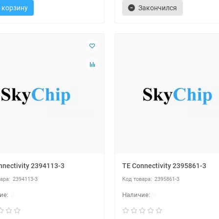
 корзину
Закончился
nnectivity 2394113-3
TE Connectivity 2395861-3
2394113-3
2395861-3
0
0