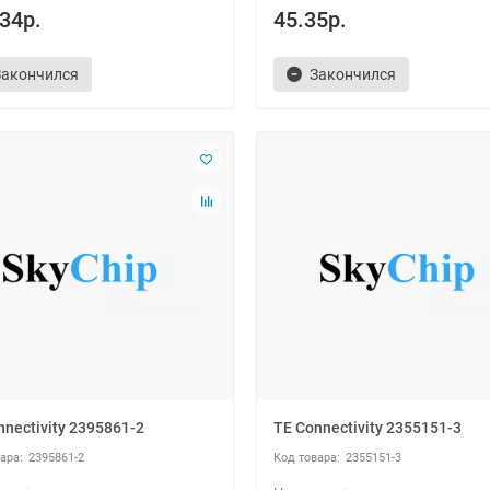
34р.
45.35р.
Закончился
Закончился
nnectivity 2395861-2
TE Connectivity 2355151-3
2395861-2
2355151-3