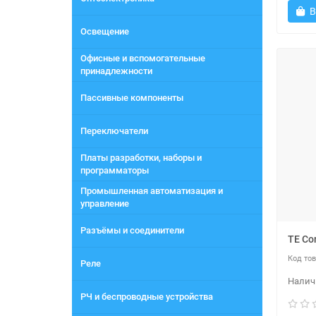
В
Освещение
Офисные и вспомогательные
принадлежности
Пассивные компоненты
Переключатели
Платы разработки, наборы и
программаторы
Промышленная автоматизация и
управление
Разъёмы и соединители
TE Co
Реле
РЧ и беспроводные устройства