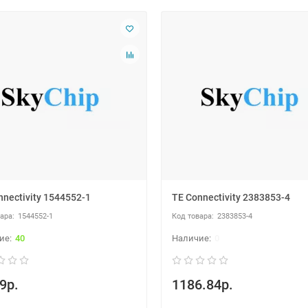
nnectivity 1544552-1
TE Connectivity 2383853-4
1544552-1
2383853-4
40
0
9р.
1186.84р.