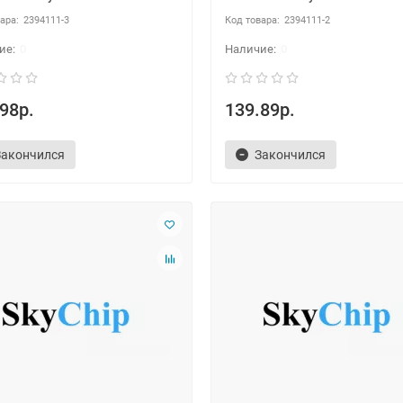
2394111-3
2394111-2
0
0
98р.
139.89р.
Закончился
Закончился