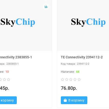
nnectivity 2383855-1
TE Connectivity 2394112-2
2383855-1
2394112-2
10
44
45р.
76.80р.
 корзину
В корзину