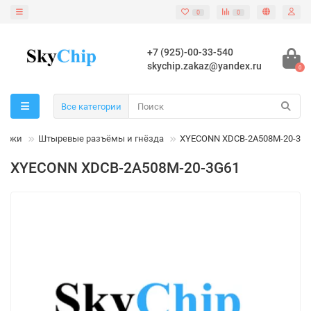
0
0
+7 (925)-00-33-540
skychip.zakaz@yandex.ru
0
Все категории
блоки
Штыревые разъёмы и гнёзда
XYECONN XDCB-2A508M-20-3G
XYECONN XDCB-2A508M-20-3G61