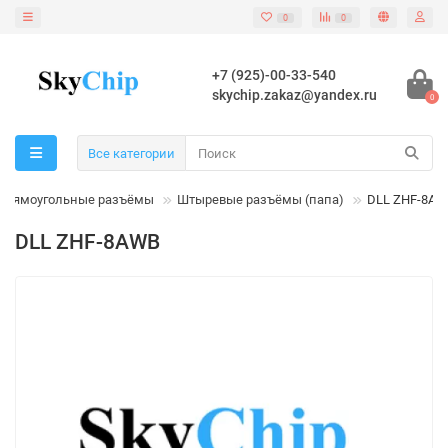
0
0
+7 (925)-00-33-540
skychip.zakaz@yandex.ru
0
Все категории
Прямоугольные разъёмы
Штыревые разъёмы (папа)
DLL ZHF-8A
DLL ZHF-8AWB