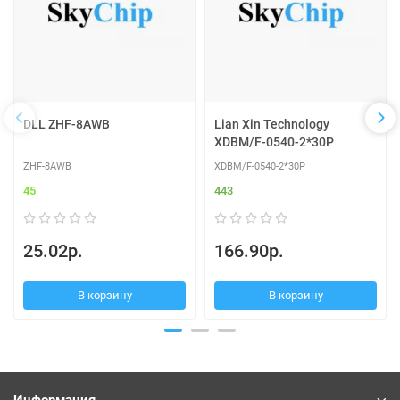
DLL ZHF-8AWB
Lian Xin Technology
XDBM/F-0540-2*30P
ZHF-8AWB
XDBM/F-0540-2*30P
45
443
25.02р.
166.90р.
В корзину
В корзину