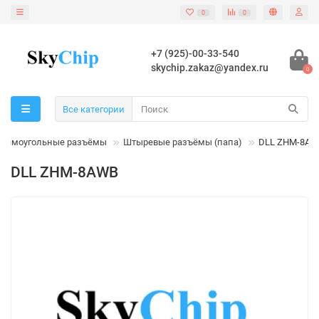
0
0
+7 (925)-00-33-540
skychip.zakaz@yandex.ru
0
Все категории
Прямоугольные разъёмы
Штыревые разъёмы (папа)
DLL ZHM-8A
DLL ZHM-8AWB