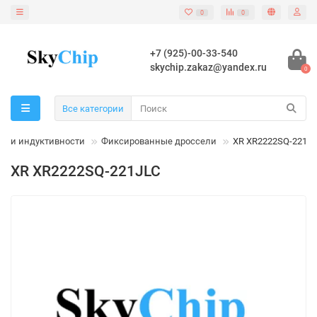
0
0
+7 (925)-00-33-540
skychip.zakaz@yandex.ru
0
Все категории
ушки индуктивности
Фиксированные дроссели
XR XR2222SQ-221J
XR XR2222SQ-221JLC