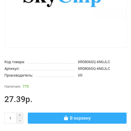
Код товара:
XR0806SQ-6N0JLC
Артикул:
XR0806SQ-6N0JLC
Производитель:
XR
775
27.39р.
В корзину