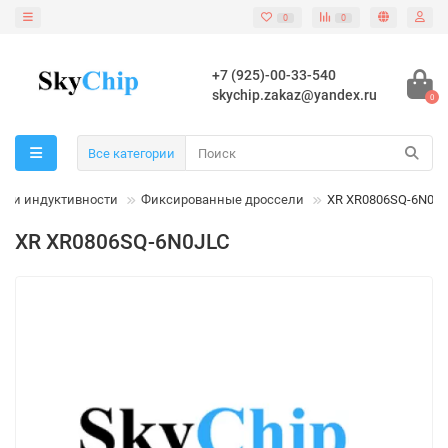
0
0
+7 (925)-00-33-540
skychip.zakaz@yandex.ru
0
Все категории
шки индуктивности
Фиксированные дроссели
XR XR0806SQ-6N0J
XR XR0806SQ-6N0JLC