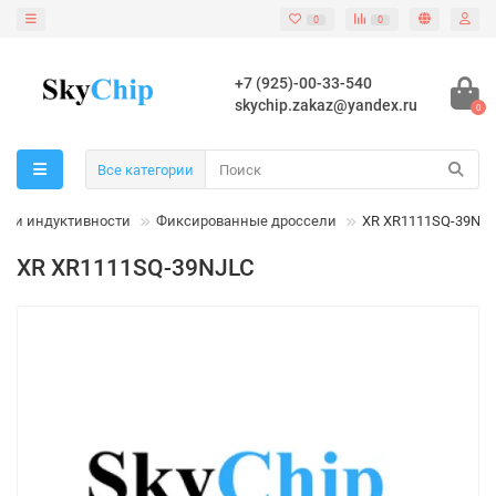
0
0
+7 (925)-00-33-540
skychip.zakaz@yandex.ru
0
Все категории
шки индуктивности
Фиксированные дроссели
XR XR1111SQ-39NJ
XR XR1111SQ-39NJLC