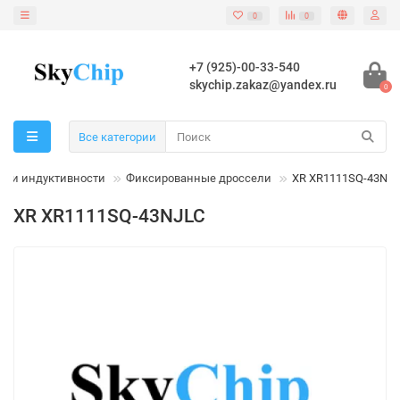
0
0
+7 (925)-00-33-540
skychip.zakaz@yandex.ru
0
Все категории
шки индуктивности
Фиксированные дроссели
XR XR1111SQ-43NJ
XR XR1111SQ-43NJLC