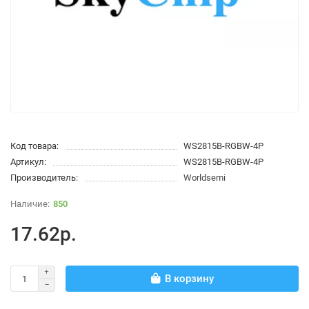
Код товара:
WS2815B-RGBW-4P
Артикул:
WS2815B-RGBW-4P
Производитель:
Worldsemi
850
17.62р.
В корзину