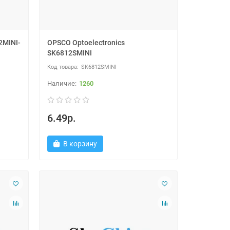
2MINI-
OPSCO Optoelectronics
SK6812SMINI
SK6812SMINI
1260
6.49р.
В корзину