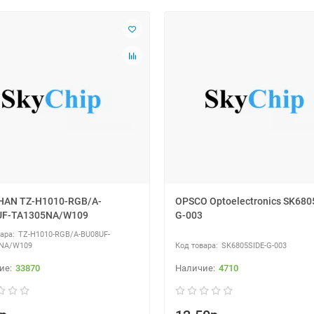
HAN TZ-H1010-RGB/A-
OPSCO Optoelectronics SK680
UF-TA1305NA/W109
G-003
TZ-H1010-RGB/A-BU08UF-
NA/W109
SK6805SIDE-G-003
33870
4710