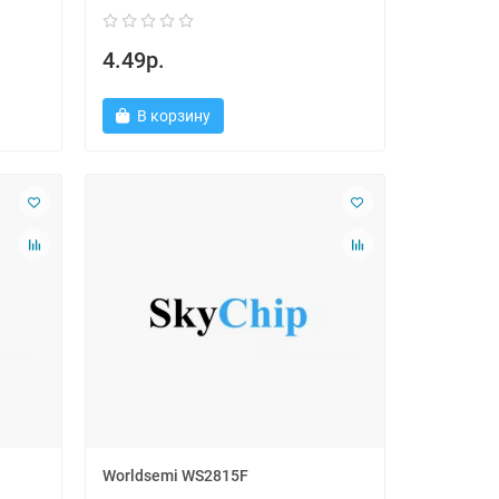
4.49р.
В корзину
Worldsemi WS2815F