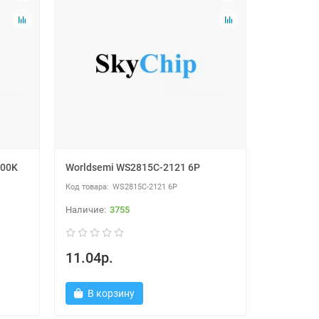
000K
Worldsemi WS2815C-2121 6P
WS2815C-2121 6P
3755
11.04р.
В корзину