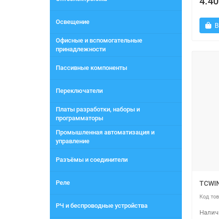
4.40
Освещение
В
Офисные и вспомогательные
принадлежности
Пассивные компоненты
Переключатели
Платы разработки, наборы и
программаторы
Промышленная автоматизация и
управление
Разъёмы и соединители
Реле
TCWI
РЧ и беспроводные устройства