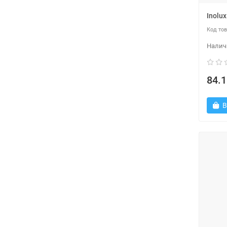
Inolu
84.1
В