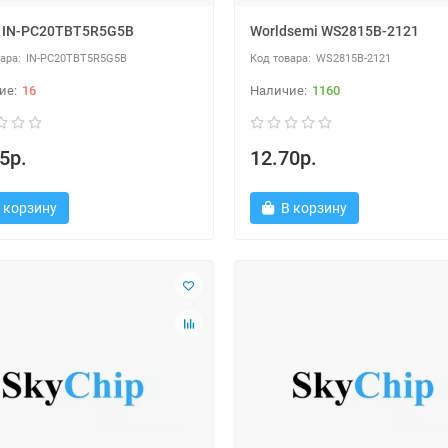
x IN-PC20TBT5R5G5B
Worldsemi WS2815B-2121
IN-PC20TBT5R5G5B
WS2815B-2121
16
1160
5р.
12.70р.
 корзину
В корзину