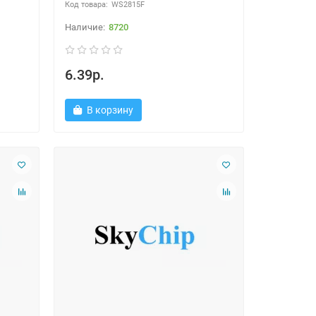
WS2815F
8720
6.39р.
В корзину