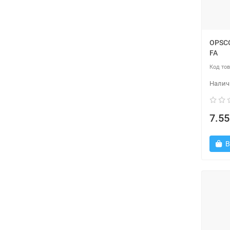
OPSCO
FA
7.55
В