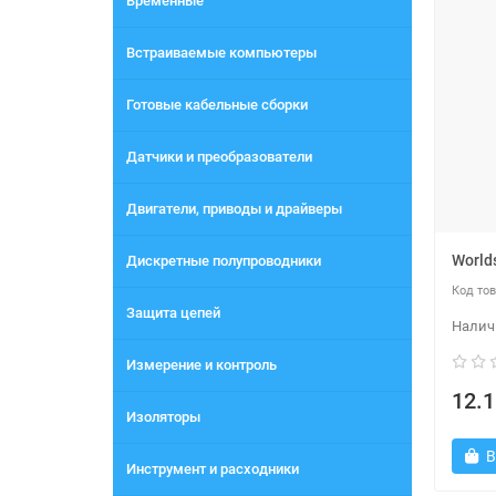
Временные
Встраиваемые компьютеры
Готовые кабельные сборки
Датчики и преобразователи
Двигатели, приводы и драйверы
World
Дискретные полупроводники
Защита цепей
Измерение и контроль
12.1
Изоляторы
В
Инструмент и расходники