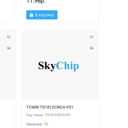
11.96р.
В корзину
TCWIN TX1812CWCA-F01
TX1812CWCA-F01
70