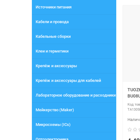
Источники питания
Кабели и провода
Кабельные сборки
Клеи и герметики
Крепёж и аксессуары
Крепёж и аксессуары для кабелей
TUOZ
Лабораторное оборудование и расходники
BU08
Мейкерство (Maker)
TA1305
Микросхемы (ICs)
Оптоэлектроника