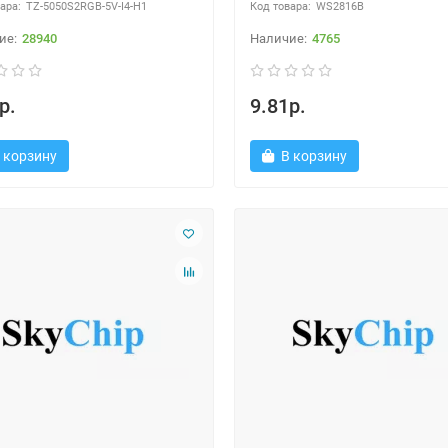
TZ-5050S2RGB-5V-I4-H1
WS2816B
28940
4765
р.
9.81р.
 корзину
В корзину