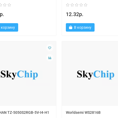
р.
12.32р.
 корзину
В корзину
AN TZ-5050S2RGB-5V-I4-H1
Worldsemi WS2816B