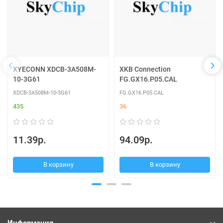
XYECONN XDCB-3A508M-
XKB Connection
10-3G61
FG.GX16.P05.CAL
XDCB-3A508M-10-3G61
FG.GX16.P05.CAL
435
36
11.39р.
94.09р.
В корзину
В корзину