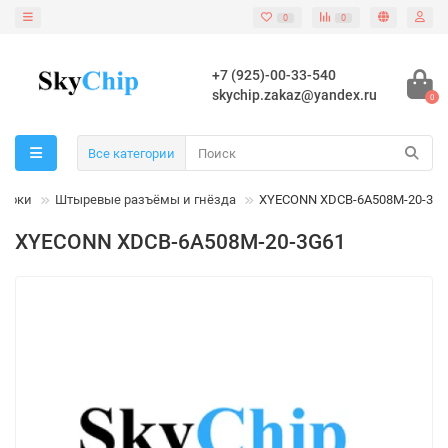
0
0
+7 (925)-00-33-540
skychip.zakaz@yandex.ru
0
Все категории
блоки
Штыревые разъёмы и гнёзда
XYECONN XDCB-6A508M-20-3G
XYECONN XDCB-6A508M-20-3G61