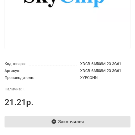
Код товара:
XDCB-6A508M-20-3G61
Артикул:
XDCB-6A508M-20-3G61
Производитель:
XYECONN
0
21.21р.
Закончился