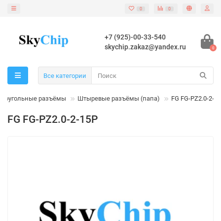
0
0
+7 (925)-00-33-540
skychip.zakaz@yandex.ru
0
Все категории
моугольные разъёмы
Штыревые разъёмы (папа)
FG FG-PZ2.0-2-1
FG FG-PZ2.0-2-15P