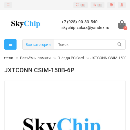
0
0
+7 (925)-00-33-540
skychip.zakaz@yandex.ru
0
Все категории
инители
Разъёмы памяти
Гнёзда PC Card
JXTCONN CSIM-150B-
JXTCONN CSIM-150B-6P